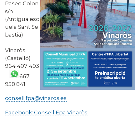
Paseo Colon
s/n
(Antigua esc
uela Sant Se
bastià)
Vinaròs
(Castelló)
964 407 493
667
958 841
consell.fpa@vinaros.es
Facebook: Consell Epa Vinaròs