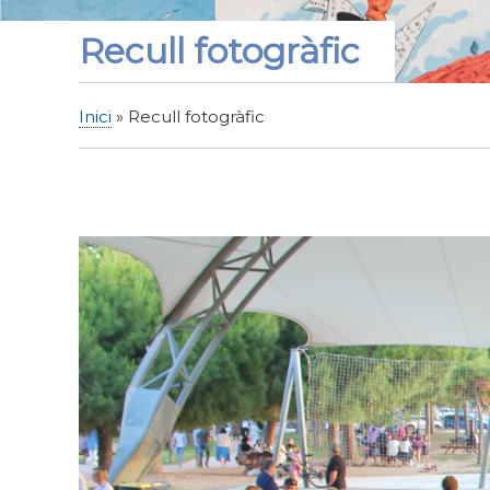
Recull fotogràfic
Inici
Recull fotogràfic
Fil
d'Ariadna