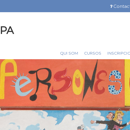
Vés
Contac
Menú
al
contingut
barra
FPA
superior
QUI SOM
CURSOS
INSCRIPCI